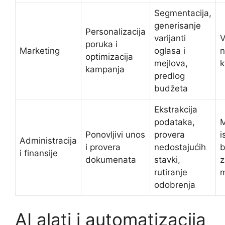
Segmentacija,
generisanje
Personalizacija
varijanti
V
poruka i
Marketing
oglasa i
n
optimizacija
mejlova,
k
kampanja
predlog
budžeta
Ekstrakcija
podataka,
M
Ponovljivi unos
provera
i
Administracija
i provera
nedostajućih
b
i finansije
dokumenata
stavki,
z
rutiranje
odobrenja
AI alati i automatizacija