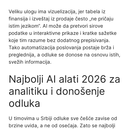
Veliku ulogu ima vizuelizacija, jer tabela iz
finansija i izveštaj iz prodaje često „ne pričaju
istim jezikom“. AI može da pretvori sirove
podatke u interaktivne prikaze i kratke sažetke
koje tim razume bez dodatnog prepisivanja.
Tako automatizacija poslovanja postaje brža i
preglednija, a odluke se donose na osnovu istih,
svežih informacija.
Najbolji AI alati 2026 za
analitiku i donošenje
odluka
U timovima u Srbiji odluke sve češće zavise od
brzine uvida, a ne od osećaja. Zato se najbolji