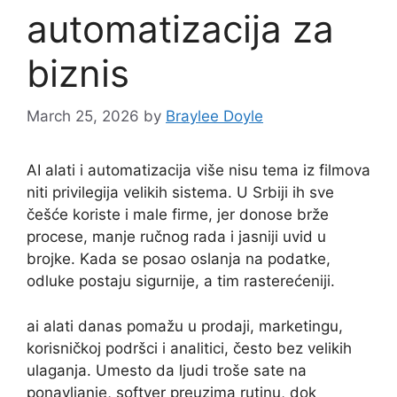
automatizacija za
biznis
March 25, 2026
by
Braylee Doyle
AI alati i automatizacija više nisu tema iz filmova
niti privilegija velikih sistema. U Srbiji ih sve
češće koriste i male firme, jer donose brže
procese, manje ručnog rada i jasniji uvid u
brojke. Kada se posao oslanja na podatke,
odluke postaju sigurnije, a tim rasterećeniji.
ai alati danas pomažu u prodaji, marketingu,
korisničkoj podršci i analitici, često bez velikih
ulaganja. Umesto da ljudi troše sate na
ponavljanje, softver preuzima rutinu, dok