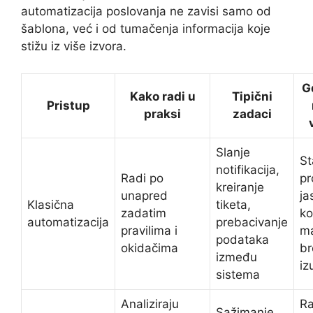
automatizacija poslovanja ne zavisi samo od
šablona, već i od tumačenja informacija koje
stižu iz više izvora.
G
Kako radi u
Tipični
Pristup
praksi
zadaci
Slanje
St
notifikacija,
Radi po
pr
kreiranje
unapred
ja
Klasična
tiketa,
zadatim
ko
automatizacija
prebacivanje
pravilima i
m
podataka
okidačima
br
između
iz
sistema
Analiziraju
Ra
Sažimanje