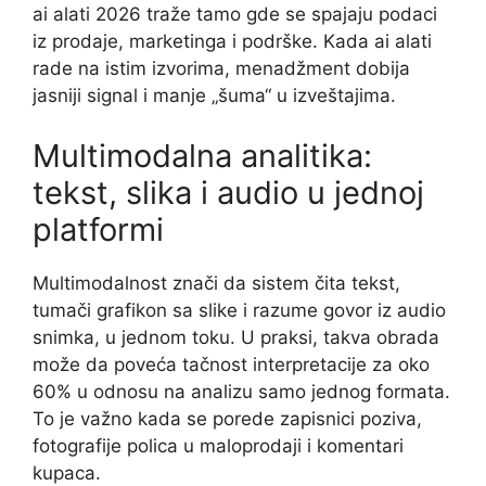
ai alati 2026 traže tamo gde se spajaju podaci
iz prodaje, marketinga i podrške. Kada ai alati
rade na istim izvorima, menadžment dobija
jasniji signal i manje „šuma“ u izveštajima.
Multimodalna analitika:
tekst, slika i audio u jednoj
platformi
Multimodalnost znači da sistem čita tekst,
tumači grafikon sa slike i razume govor iz audio
snimka, u jednom toku. U praksi, takva obrada
može da poveća tačnost interpretacije za oko
60% u odnosu na analizu samo jednog formata.
To je važno kada se porede zapisnici poziva,
fotografije polica u maloprodaji i komentari
kupaca.