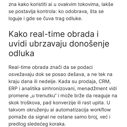
zna kako koristiti ai u ovakvim tokovima, lakše
se postavlja kontrola: ko odobrava, šta se
loguje i gde se čuva trag odluke.
Kako real-time obrada i
uvidi ubrzavaju donošenje
odluka
Real-time obrada znači da se podaci
osvežavaju dok se posao dešava, a ne tek na
kraju dana ili nedelje. Kada su prodaja, CRM,
ERP i analitika sinhronizovani, menadžment vidi
promene „u trenutku“ i može brže da reaguje na
skok troškova, pad konverzije ili rast upita. U
takvom okruženju ai automatizacija workflow
pomaže da signal ne ostane samo broj, već i
predlog sledećeg koraka.