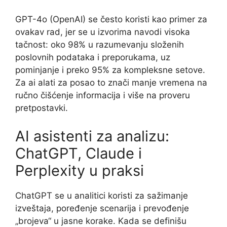
GPT-4o (OpenAI) se često koristi kao primer za
ovakav rad, jer se u izvorima navodi visoka
tačnost: oko 98% u razumevanju složenih
poslovnih podataka i preporukama, uz
pominjanje i preko 95% za kompleksne setove.
Za ai alati za posao to znači manje vremena na
ručno čišćenje informacija i više na proveru
pretpostavki.
AI asistenti za analizu:
ChatGPT, Claude i
Perplexity u praksi
ChatGPT se u analitici koristi za sažimanje
izveštaja, poređenje scenarija i prevođenje
„brojeva“ u jasne korake. Kada se definišu