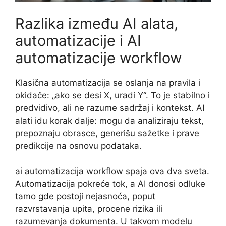
Razlika između AI alata,
automatizacije i AI
automatizacije workflow
Klasična automatizacija se oslanja na pravila i
okidače: „ako se desi X, uradi Y“. To je stabilno i
predvidivo, ali ne razume sadržaj i kontekst. AI
alati idu korak dalje: mogu da analiziraju tekst,
prepoznaju obrasce, generišu sažetke i prave
predikcije na osnovu podataka.
ai automatizacija workflow spaja ova dva sveta.
Automatizacija pokreće tok, a AI donosi odluke
tamo gde postoji nejasnoća, poput
razvrstavanja upita, procene rizika ili
razumevanja dokumenta. U takvom modelu