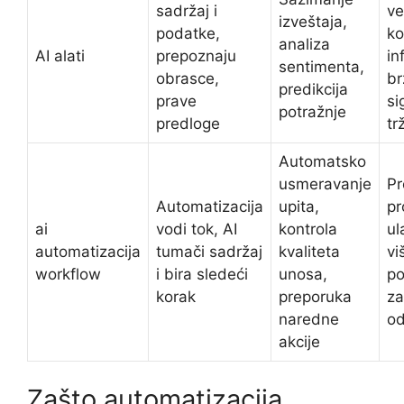
sadržaj i
ve
izveštaja,
podatke,
ko
analiza
AI alati
prepoznaju
in
sentimenta,
obrasce,
br
predikcija
prave
si
potražnje
predloge
tr
Automatsko
usmeravanje
Pr
Automatizacija
upita,
pr
ai
vodi tok, AI
kontrola
ul
automatizacija
tumači sadržaj
kvaliteta
vi
workflow
i bira sledeći
unosa,
p
korak
preporuka
za
naredne
o
akcije
Zašto automatizacija