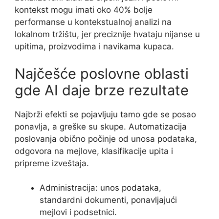
kontekst mogu imati oko 40% bolje
performanse u kontekstualnoj analizi na
lokalnom tržištu, jer preciznije hvataju nijanse u
upitima, proizvodima i navikama kupaca.
Najčešće poslovne oblasti
gde AI daje brze rezultate
Najbrži efekti se pojavljuju tamo gde se posao
ponavlja, a greške su skupe. Automatizacija
poslovanja obično počinje od unosa podataka,
odgovora na mejlove, klasifikacije upita i
pripreme izveštaja.
Administracija: unos podataka,
standardni dokumenti, ponavljajući
mejlovi i podsetnici.