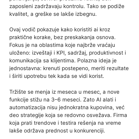
zaposleni zadržavaju kontrolu. Tako se podiže
kvalitet, a greške se lakše izbegnu.
Ovaj vodič pokazuje kako koristiti ai kroz
praktične korake, bez preskakanja osnova.
Fokus je na oblastima koje najbrže vraćaju
uloženo: izveštaji i KPI, sadržaj, produktivnost i
komunikacija sa klijentima. Polazna ideja je
jednostavna: krenuti postepeno, meriti rezultate
i širiti upotrebu tek kada se vidi korist.
Tržište se menja iz meseca u mesec, a nove
funkcije stižu na 3–6 meseci. Zato AI alati i
automatizacija nisu jednokratna kupovina, već
deo strategije koja se redovno osvežava. Firma
koja prati trendove i testira rešenja na vreme
lakše održava prednost u konkurenciji.