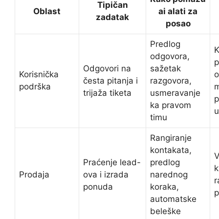
Tipičan
Oblast
ai alati za
zadatak
posao
Predlog
K
odgovora,
p
Odgovori na
sažetak
Korisnička
o
česta pitanja i
razgovora,
podrška
m
trijaža tiketa
usmeravanje
p
ka pravom
u
timu
Rangiranje
kontakata,
V
Praćenje lead-
predlog
k
Prodaja
ova i izrada
narednog
r
ponuda
koraka,
p
automatske
beleške