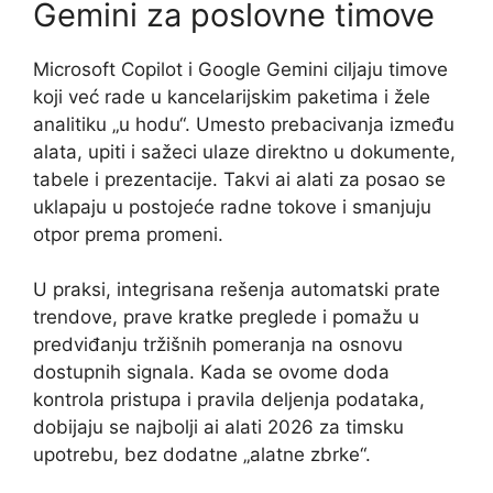
Gemini za poslovne timove
Microsoft Copilot i Google Gemini ciljaju timove
koji već rade u kancelarijskim paketima i žele
analitiku „u hodu“. Umesto prebacivanja između
alata, upiti i sažeci ulaze direktno u dokumente,
tabele i prezentacije. Takvi ai alati za posao se
uklapaju u postojeće radne tokove i smanjuju
otpor prema promeni.
U praksi, integrisana rešenja automatski prate
trendove, prave kratke preglede i pomažu u
predviđanju tržišnih pomeranja na osnovu
dostupnih signala. Kada se ovome doda
kontrola pristupa i pravila deljenja podataka,
dobijaju se najbolji ai alati 2026 za timsku
upotrebu, bez dodatne „alatne zbrke“.