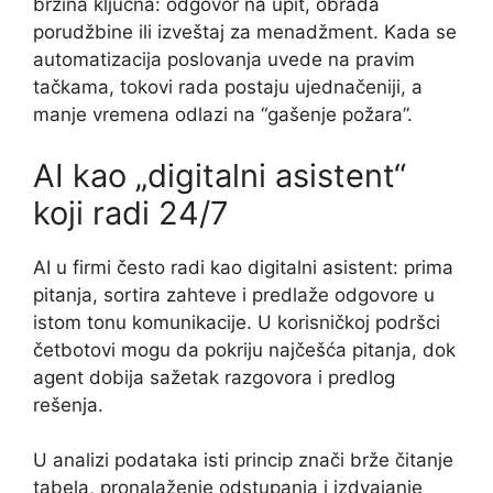
brzina ključna: odgovor na upit, obrada
porudžbine ili izveštaj za menadžment. Kada se
automatizacija poslovanja uvede na pravim
tačkama, tokovi rada postaju ujednačeniji, a
manje vremena odlazi na “gašenje požara”.
AI kao „digitalni asistent“
koji radi 24/7
AI u firmi često radi kao digitalni asistent: prima
pitanja, sortira zahteve i predlaže odgovore u
istom tonu komunikacije. U korisničkoj podršci
četbotovi mogu da pokriju najčešća pitanja, dok
agent dobija sažetak razgovora i predlog
rešenja.
U analizi podataka isti princip znači brže čitanje
tabela, pronalaženje odstupanja i izdvajanje