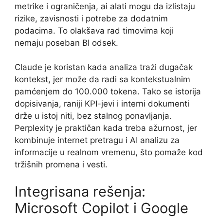
metrike i ograničenja, ai alati mogu da izlistaju
rizike, zavisnosti i potrebe za dodatnim
podacima. To olakšava rad timovima koji
nemaju poseban BI odsek.
Claude je koristan kada analiza traži dugačak
kontekst, jer može da radi sa kontekstualnim
pamćenjem do 100.000 tokena. Tako se istorija
dopisivanja, raniji KPI-jevi i interni dokumenti
drže u istoj niti, bez stalnog ponavljanja.
Perplexity je praktičan kada treba ažurnost, jer
kombinuje internet pretragu i AI analizu za
informacije u realnom vremenu, što pomaže kod
tržišnih promena i vesti.
Integrisana rešenja:
Microsoft Copilot i Google