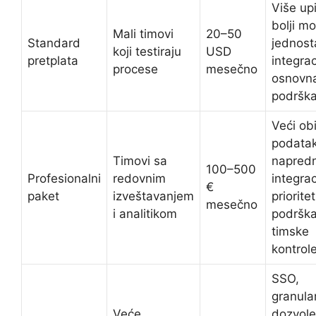
Više upi
bolji mo
Mali timovi
20–50
Standard
jednost
koji testiraju
USD
pretplata
integrac
procese
mesečno
osnovn
podršk
Veći ob
podatak
Timovi sa
napred
100–500
Profesionalni
redovnim
integrac
€
paket
izveštavanjem
priorite
mesečno
i analitikom
podrška
timske
kontrol
SSO,
granula
Veće
dozvole