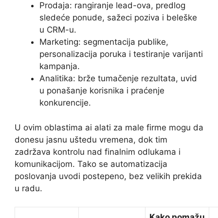
Prodaja: rangiranje lead-ova, predlog
sledeće ponude, sažeci poziva i beleške
u CRM-u.
Marketing: segmentacija publike,
personalizacija poruka i testiranje varijanti
kampanja.
Analitika: brže tumačenje rezultata, uvid
u ponašanje korisnika i praćenje
konkurencije.
U ovim oblastima ai alati za male firme mogu da
donesu jasnu uštedu vremena, dok tim
zadržava kontrolu nad finalnim odlukama i
komunikacijom. Tako se automatizacija
poslovanja uvodi postepeno, bez velikih prekida
u radu.
Kako pomažu