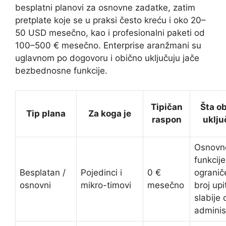
besplatni planovi za osnovne zadatke, zatim
pretplate koje se u praksi često kreću i oko 20–
50 USD mesečno, kao i profesionalni paketi od
100–500 € mesečno. Enterprise aranžmani su
uglavnom po dogovoru i obično uključuju jače
bezbednosne funkcije.
Tipičan
Šta o
Tip plana
Za koga je
raspon
uklju
Osnovn
funkcije
Besplatan /
Pojedinci i
0 €
ogranič
osnovni
mikro-timovi
mesečno
broj upi
slabije 
adminis