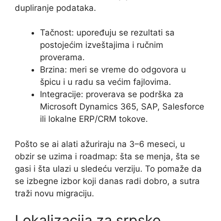
dupliranje podataka.
Tačnost: upoređuju se rezultati sa
postojećim izveštajima i ručnim
proverama.
Brzina: meri se vreme do odgovora u
špicu i u radu sa većim fajlovima.
Integracije: proverava se podrška za
Microsoft Dynamics 365, SAP, Salesforce
ili lokalne ERP/CRM tokove.
Pošto se ai alati ažuriraju na 3–6 meseci, u
obzir se uzima i roadmap: šta se menja, šta se
gasi i šta ulazi u sledeću verziju. To pomaže da
se izbegne izbor koji danas radi dobro, a sutra
traži novu migraciju.
Lokalizacija za srpsko