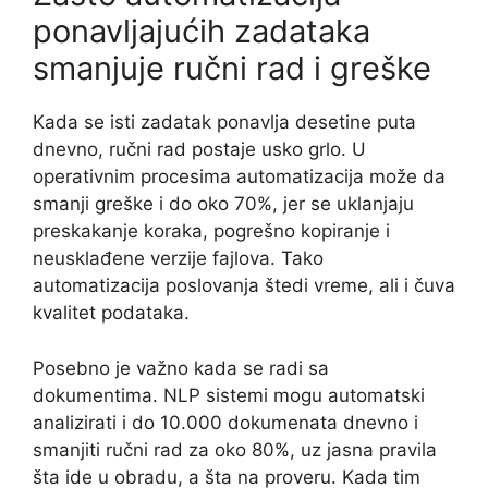
ponavljajućih zadataka
smanjuje ručni rad i greške
Kada se isti zadatak ponavlja desetine puta
dnevno, ručni rad postaje usko grlo. U
operativnim procesima automatizacija može da
smanji greške i do oko 70%, jer se uklanjaju
preskakanje koraka, pogrešno kopiranje i
neusklađene verzije fajlova. Tako
automatizacija poslovanja štedi vreme, ali i čuva
kvalitet podataka.
Posebno je važno kada se radi sa
dokumentima. NLP sistemi mogu automatski
analizirati i do 10.000 dokumenata dnevno i
smanjiti ručni rad za oko 80%, uz jasna pravila
šta ide u obradu, a šta na proveru. Kada tim