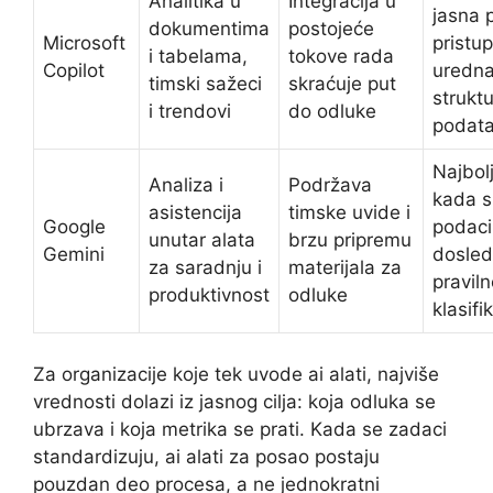
Analitika u
Integracija u
jasna 
dokumentima
postojeće
Microsoft
pristup
i tabelama,
tokove rada
Copilot
uredn
timski sažeci
skraćuje put
strukt
i trendovi
do odluke
podat
Najbolj
Analiza i
Podržava
kada s
asistencija
timske uvide i
Google
podaci
unutar alata
brzu pripremu
Gemini
dosledn
za saradnju i
materijala za
pravil
produktivnost
odluke
klasifi
Za organizacije koje tek uvode ai alati, najviše
vrednosti dolazi iz jasnog cilja: koja odluka se
ubrzava i koja metrika se prati. Kada se zadaci
standardizuju, ai alati za posao postaju
pouzdan deo procesa, a ne jednokratni