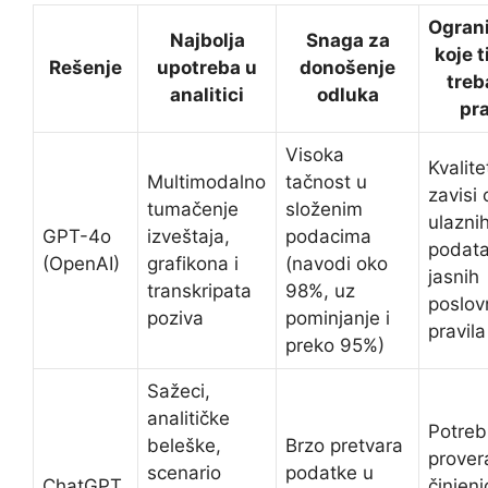
Ogran
Najbolja
Snaga za
koje 
Rešenje
upotreba u
donošenje
treb
analitici
odluka
pr
Visoka
Kvalite
Multimodalno
tačnost u
zavisi
tumačenje
složenim
ulazni
GPT-4o
izveštaja,
podacima
podata
(OpenAI)
grafikona i
(navodi oko
jasnih
transkripata
98%, uz
poslov
poziva
pominjanje i
pravila
preko 95%)
Sažeci,
analitičke
Potreb
beleške,
Brzo pretvara
prover
scenario
podatke u
ChatGPT
činjeni