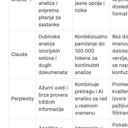
analiza i
jasne opcije i
dosle
priprema
rizike
format
pitanja za
sastanke
Dubinska
Kontekstualno
Bez d
analiza
pamćenje do
imeno
istorijskih
100.000
datote
Claude
setova i
tokena za
verzija
dugih
kontinuitet
se nap
dokumenata
analize
konfuz
Kombinuje
Promen
Ažurni uvidi i
pretragu i AI
kvalite
brza provera
Perplexity
analizu za rad
izvora 
tržišnih
u realnom
pažljiv
informacija
vremenu
filtrira
Potreb